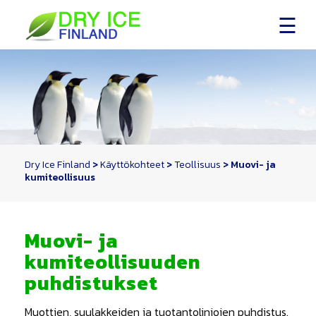
Skip
to
content
Dry Ice Finland
>
Käyttökohteet
>
Teollisuus
>
Muovi- ja
kumiteollisuus
Muovi- ja
kumiteollisuuden
puhdistukset
Muottien, suulakkeiden ja tuotantolinjojen puhdistus.