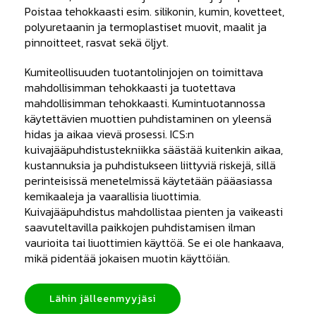
Poistaa tehokkaasti esim. silikonin, kumin, kovetteet,
polyuretaanin ja termoplastiset muovit, maalit ja
pinnoitteet, rasvat sekä öljyt.
Kumiteollisuuden tuotantolinjojen on toimittava
mahdollisimman tehokkaasti ja tuotettava
mahdollisimman tehokkaasti. Kumintuotannossa
käytettävien muottien puhdistaminen on yleensä
hidas ja aikaa vievä prosessi. ICS:n
kuivajääpuhdistustekniikka säästää kuitenkin aikaa,
kustannuksia ja puhdistukseen liittyviä riskejä, sillä
perinteisissä menetelmissä käytetään pääasiassa
kemikaaleja ja vaarallisia liuottimia.
Kuivajääpuhdistus mahdollistaa pienten ja vaikeasti
saavuteltavilla paikkojen puhdistamisen ilman
vaurioita tai liuottimien käyttöä. Se ei ole hankaava,
mikä pidentää jokaisen muotin käyttöiän.
Lähin jälleenmyyjäsi