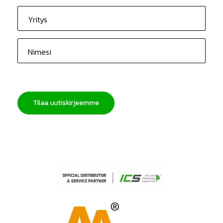
Please
leave
this
field
empty.