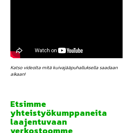
Katso videolta mitä kuivajääpuhalluksella saadaan
aikaan!
Etsimme
yhteistyökumppaneita
laajentuvaan
verkostoomme