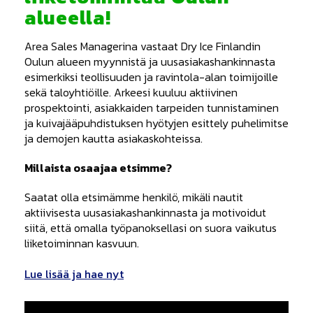
alueella!
Area Sales Managerina vastaat Dry Ice Finlandin
Oulun alueen myynnistä ja uusasiakashankinnasta
esimerkiksi teollisuuden ja ravintola-alan toimijoille
sekä taloyhtiöille. Arkeesi kuuluu aktiivinen
prospektointi, asiakkaiden tarpeiden tunnistaminen
ja kuivajääpuhdistuksen hyötyjen esittely puhelimitse
ja demojen kautta asiakaskohteissa.
Millaista osaajaa etsimme?
Saatat olla etsimämme henkilö, mikäli nautit
aktiivisesta uusasiakashankinnasta ja motivoidut
siitä, että omalla työpanoksellasi on suora vaikutus
liiketoiminnan kasvuun.
Lue lisää ja hae nyt