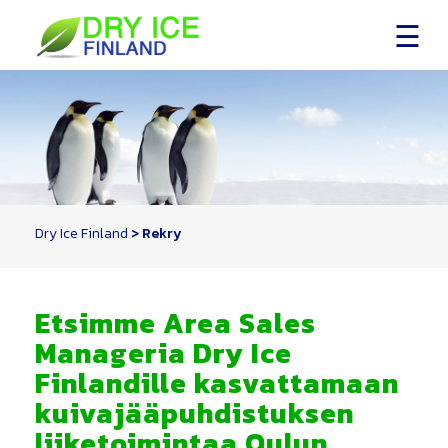
Skip
to
content
Dry Ice Finland
>
Rekry
Etsimme Area Sales
Manageria Dry Ice
Finlandille kasvattamaan
kuivajääpuhdistuksen
liiketoimintaa Oulun