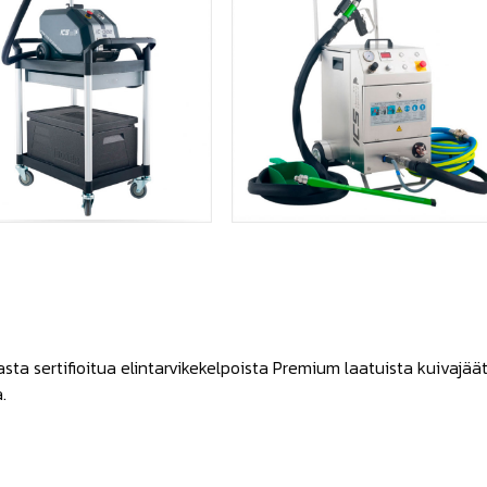
ta sertifioitua elintarvikekelpoista Premium laatuista kuivajää
.