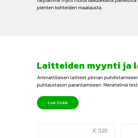
tarjoamme myös muita laadukkaita palveluita 
pienten kohteiden maalausta.
Laitteiden myynti ja 
Ammattilaisen laitteet pinnan puhdistamiseen ja
puhtaustason parantamiseen. Menetelmä testat
Lue lisää