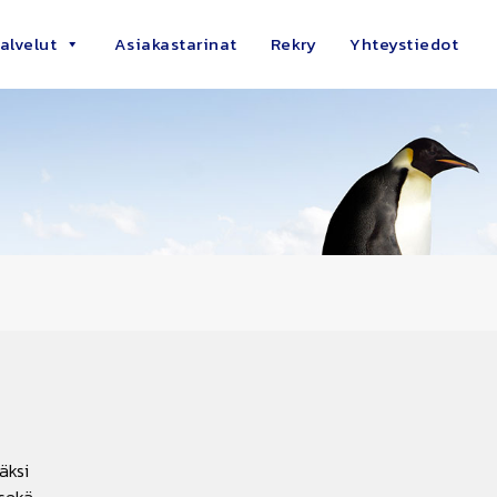
alvelut
Asiakastarinat
Rekry
Yhteystiedot
äksi