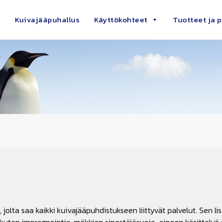
Kuivajääpuhallus
Käyttökohteet
Tuotteet ja p
jolta saa kaikki kuivajääpuhdistukseen liittyvät palvelut. Sen lis