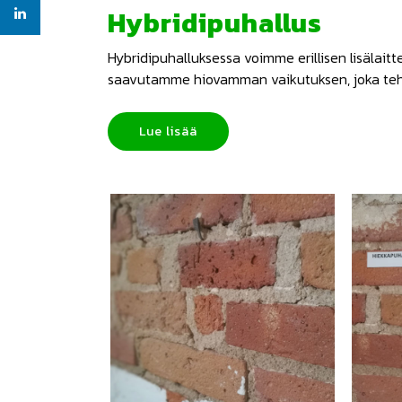
Hybridipuhallus
Hybridipuhalluksessa voimme erillisen lisälait
saavutamme hiovamman vaikutuksen, joka teho
Lue lisää