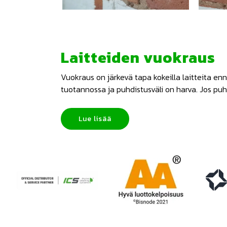
Laitteiden vuokraus
Vuokraus on järkevä tapa kokeilla laitteita e
tuotannossa ja puhdistusväli on harva. Jos puhd
Lue lisää