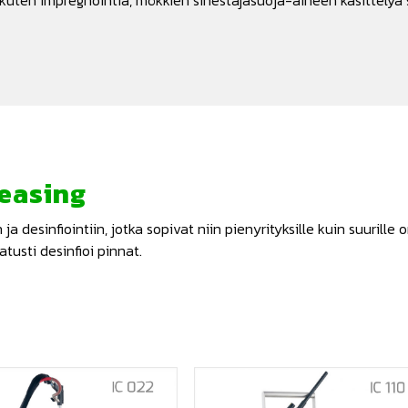
kuten impregnointia, mökkien sinestäjäsuoja-aineen käsittelyä
leasing
 desinfiointiin, jotka sopivat niin pienyrityksille kuin suurille
usti desinfioi pinnat.