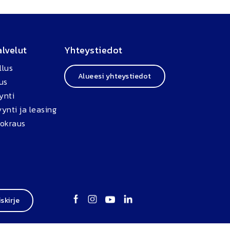
alvelut
Yhteystiedot
llus
Alueesi yhteystiedot
us
ynti
ynti ja leasing
uokraus
iskirje