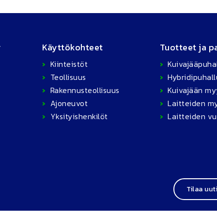
y
Käyttökohteet
Tuotteet ja p
Kiinteistöt
Kuivajääpuha
Teollisuus
Hybridipuhall
Rakennusteollisuus
Kuivajään my
Ajoneuvot
Laitteiden my
Yksityishenkilöt
Laitteiden v
Tilaa uut