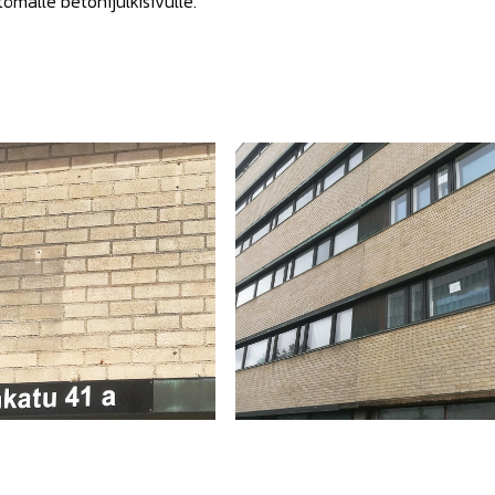
tömälle betonijulkisivulle.