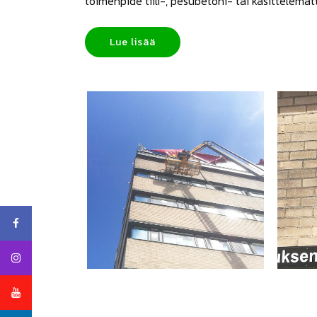
toimenpide tiili-, pesubetoni- tai käsittelemät
Lue lisää