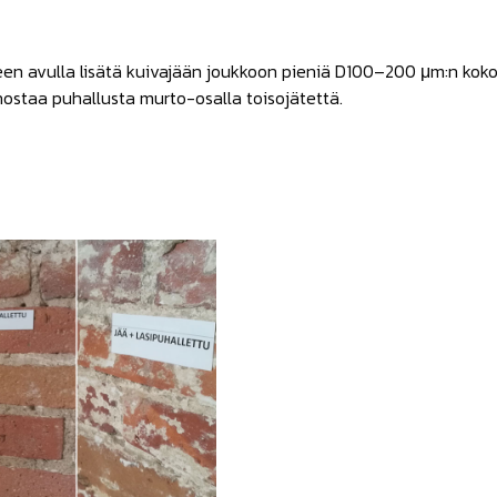
teen avulla lisätä kuivajään joukkoon pieniä D100–200 μm:n koko
staa puhallusta murto-osalla toisojätettä.