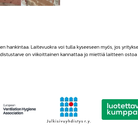
nnen hankintaa. Laitevuokra voi tulla kyseeseen myös, jos yrity
istustarve on viikoittainen kannattaa jo miettiä laitteen ostoa t