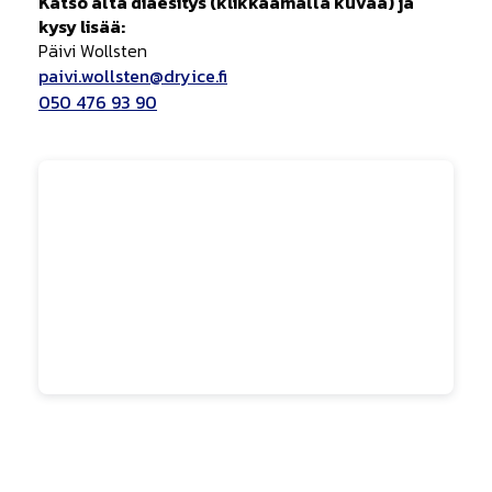
Katso alta diaesitys (klikkaamalla kuvaa) ja
kysy lisää:
Päivi Wollsten
paivi.wollsten@dryice.fi
050 476 93 90