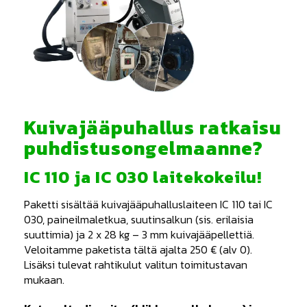
Kuivajääpuhallus ratkaisu
puhdistusongelmaanne?
IC 110 ja IC 030 laitekokeilu!
Paketti sisältää kuivajääpuhalluslaiteen IC 110 tai IC
030, paineilmaletkua, suutinsalkun (sis. erilaisia
suuttimia) ja 2 x 28 kg – 3 mm kuivajääpellettiä.
Veloitamme paketista tältä ajalta 250 € (alv 0).
Lisäksi tulevat rahtikulut valitun toimitustavan
mukaan.