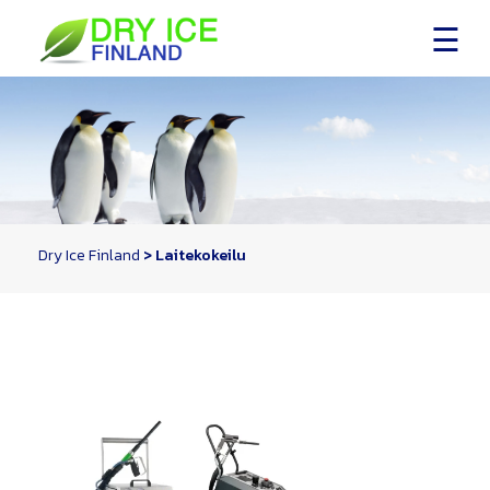
Skip
to
content
Dry Ice Finland
>
Laitekokeilu