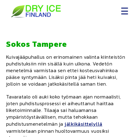
content
Sokos Tampere
Kuivajääpuhallus on erinomainen valinta kiinteistön
puhdistuksiin niin sisällä kuin ulkona. Vedetön
menetelmä varmistaa sen ettei kosteusvahinkoa
pääse syntymään. Lisäksi pinta jää heti kuivaksi,
jolloin se voidaan jatkokäsitellä saman tien.
Tavaratalo oli auki koko työmaan ajan normaalisti,
joten puhdistusprosessi ei aiheuttanut haittaa
liiketoiminnalle. Tilaaja sai haluamansa
ympäristöystävällisen, mutta tehokkaan
puhdistusmenetelmän ja
jälkikäsittelyllä
varmistetaan pinnan huoltovarmuus vuosiksi