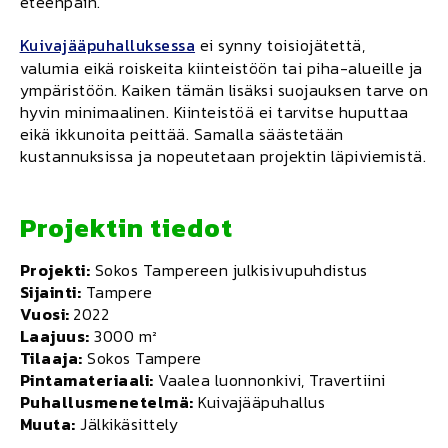
eteenpäin.
Kuivajääpuhalluksessa
ei synny toisiojätettä,
valumia eikä roiskeita kiinteistöön tai piha-alueille ja
ympäristöön. Kaiken tämän lisäksi suojauksen tarve on
hyvin minimaalinen. Kiinteistöä ei tarvitse huputtaa
eikä ikkunoita peittää. Samalla säästetään
kustannuksissa ja nopeutetaan projektin läpiviemistä.
Projektin tiedot
Projekti:
Sokos Tampereen julkisivupuhdistus
Sijainti:
Tampere
Vuosi:
2022
Laajuus:
3000 m²
Tilaaja:
Sokos Tampere
Pintamateriaali:
Vaalea luonnonkivi, Travertiini
Puhallusmenetelmä:
Kuivajääpuhallus
Muuta:
Jälkikäsittely