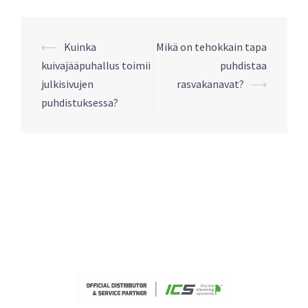
Post
⟵
Kuinka
Mikä on tehokkain tapa
navigation
kuivajääpuhallus toimii
puhdistaa
julkisivujen
rasvakanavat?
⟶
puhdistuksessa?