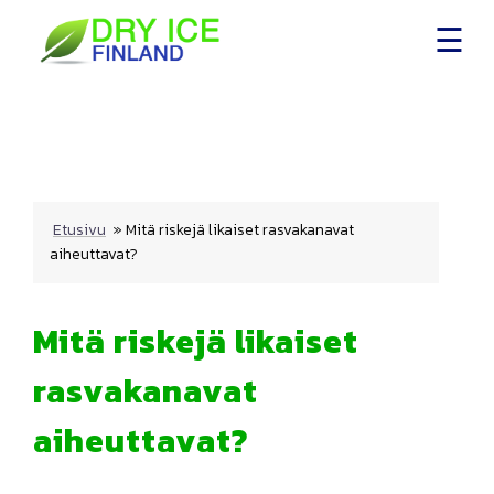
Skip
to
content
Etusivu
»
Mitä riskejä likaiset rasvakanavat
aiheuttavat?
Mitä riskejä likaiset
rasvakanavat
aiheuttavat?