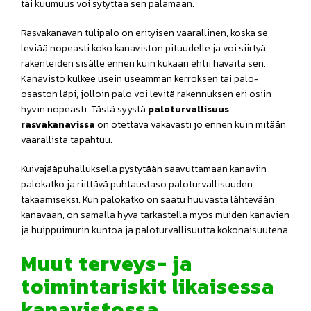
tai kuumuus voi sytyttää sen palamaan.
Rasvakanavan tulipalo on erityisen vaarallinen, koska se
leviää nopeasti koko kanaviston pituudelle ja voi siirtyä
rakenteiden sisälle ennen kuin kukaan ehtii havaita sen.
Kanavisto kulkee usein useamman kerroksen tai palo-
osaston läpi, jolloin palo voi levitä rakennuksen eri osiin
hyvin nopeasti. Tästä syystä
paloturvallisuus
rasvakanavissa
on otettava vakavasti jo ennen kuin mitään
vaarallista tapahtuu.
Kuivajääpuhalluksella pystytään saavuttamaan kanaviin
palokatko ja riittävä puhtaustaso paloturvallisuuden
takaamiseksi. Kun palokatko on saatu huuvasta lähtevään
kanavaan, on samalla hyvä tarkastella myös muiden kanavien
ja huippuimurin kuntoa ja paloturvallisuutta kokonaisuutena.
Muut terveys- ja
toimintariskit likaisessa
kanavistossa