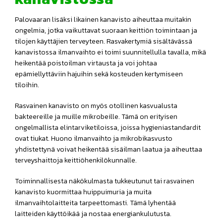
Palovaaran lisäksi likainen kanavisto aiheuttaa muitakin
ongelmia, jotka vaikuttavat suoraan keittiön toimintaan ja
tilojen käyttäjien terveyteen. Rasvakertymiä sisältävässä
kanavistossa ilmanvaihto ei toimi suunnitellulla tavalla, mikä
heikentää poistoilman virtausta ja voi johtaa
epämiellyttäviin hajuihin sekä kosteuden kertymiseen
tiloihin.
Rasvainen kanavisto on myös otollinen kasvualusta
bakteereille ja muille mikrobeille. Tämä on erityisen
ongelmallista elintarviketiloissa, joissa hygieniastandardit
ovat tiukat. Huono ilmanvaihto ja mikrobikasvusto
yhdistettynä voivat heikentää sisäilman laatua ja aiheuttaa
terveyshaittoja keittiöhenkilökunnalle.
Toiminnallisesta näkökulmasta tukkeutunut tai rasvainen
kanavisto kuormittaa huippuimuria ja muita
ilmanvaihtolaitteita tarpeettomasti. Tämä lyhentää
laitteiden käyttöikää ja nostaa energiankulutusta.