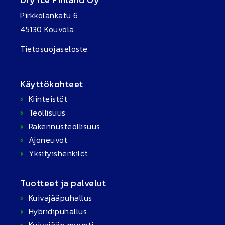
Pirkkolankatu 6
45130 Kouvola
Tietosuojaseloste
Käyttökohteet
Kiinteistöt
Teollisuus
Rakennusteollisuus
Ajoneuvot
Yksityishenkilöt
Tuotteet ja palvelut
Kuivajääpuhallus
Hybridipuhallus
Kuivajään myynti