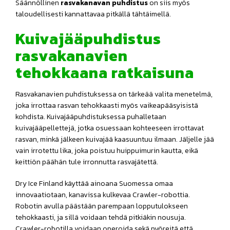
Säännöllinen
rasvakanavan puhdistus
on siis myös
taloudellisesti kannattavaa pitkällä tähtäimellä.
Kuivajääpuhdistus
rasvakanavien
tehokkaana ratkaisuna
Rasvakanavien puhdistuksessa on tärkeää valita menetelmä,
joka irrottaa rasvan tehokkaasti myös vaikeapääsyisistä
kohdista. Kuivajääpuhdistuksessa puhalletaan
kuivajääpellettejä, jotka osuessaan kohteeseen irrottavat
rasvan, minkä jälkeen kuivajää kaasuuntuu ilmaan. Jäljelle jää
vain irrotettu lika, joka poistuu huippuimurin kautta, eikä
keittiön päähän tule irronnutta rasvajätettä.
Dry Ice Finland käyttää ainoana Suomessa omaa
innovaatiotaan, kanavissa kulkevaa Crawler-robottia.
Robotin avulla päästään parempaan lopputulokseen
tehokkaasti, ja sillä voidaan tehdä pitkiäkin nousuja.
Crawler-robotilla voidaan operoida sekä pyöreitä että