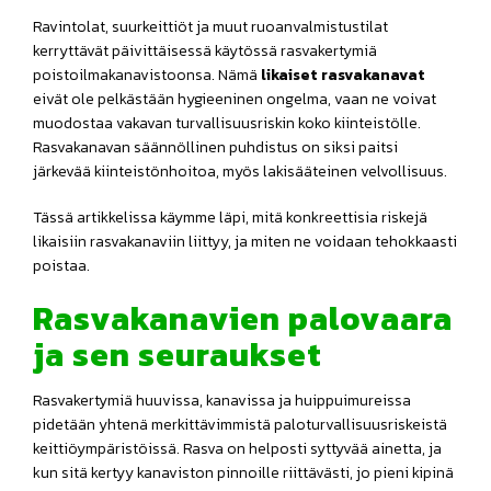
Ravintolat, suurkeittiöt ja muut ruoanvalmistustilat
kerryttävät päivittäisessä käytössä rasvakertymiä
poistoilmakanavistoonsa. Nämä
likaiset rasvakanavat
eivät ole pelkästään hygieeninen ongelma, vaan ne voivat
muodostaa vakavan turvallisuusriskin koko kiinteistölle.
Rasvakanavan säännöllinen puhdistus on siksi paitsi
järkevää kiinteistönhoitoa, myös lakisääteinen velvollisuus.
Tässä artikkelissa käymme läpi, mitä konkreettisia riskejä
likaisiin rasvakanaviin liittyy, ja miten ne voidaan tehokkaasti
poistaa.
Rasvakanavien palovaara
ja sen seuraukset
Rasvakertymiä huuvissa, kanavissa ja huippuimureissa
pidetään yhtenä merkittävimmistä paloturvallisuusriskeistä
keittiöympäristöissä. Rasva on helposti syttyvää ainetta, ja
kun sitä kertyy kanaviston pinnoille riittävästi, jo pieni kipinä