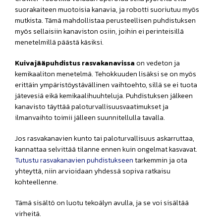
suorakaiteen muotoisia kanavia, ja robotti suoriutuu myös
mutkista. Tämä mahdollistaa perusteellisen puhdistuksen
myös sellaisiin kanaviston osiin, joihin ei perinteisillä
menetelmillä päästä käsiksi.
Kuivajääpuhdistus rasvakanavissa
on vedeton ja
kemikaaliton menetelmä. Tehokkuuden lisäksi se on myös
erittäin ympäristöystävällinen vaihtoehto, sillä se ei tuota
jätevesiä eikä kemikaalihuuhteluja. Puhdistuksen jälkeen
kanavisto täyttää paloturvallisuusvaatimukset ja
ilmanvaihto toimii jälleen suunnitellulla tavalla.
Jos rasvakanavien kunto tai paloturvallisuus askarruttaa,
kannattaa selvittää tilanne ennen kuin ongelmat kasvavat.
Tutustu rasvakanavien puhdistukseen
tarkemmin ja ota
yhteyttä, niin arvioidaan yhdessä sopiva ratkaisu
kohteellenne.
Tämä sisältö on luotu tekoälyn avulla, ja se voi sisältää
virheitä.