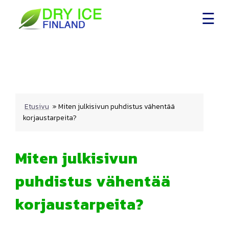
Skip
to
content
Etusivu
»
Miten julkisivun puhdistus vähentää
korjaustarpeita?
Miten julkisivun
puhdistus vähentää
korjaustarpeita?