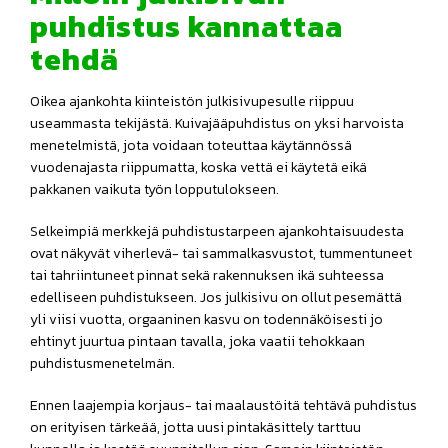
puhdistus kannattaa
tehdä
Oikea ajankohta kiinteistön julkisivupesulle riippuu
useammasta tekijästä. Kuivajääpuhdistus on yksi harvoista
menetelmistä, jota voidaan toteuttaa käytännössä
vuodenajasta riippumatta, koska vettä ei käytetä eikä
pakkanen vaikuta työn lopputulokseen.
Selkeimpiä merkkejä puhdistustarpeen ajankohtaisuudesta
ovat näkyvät viherlevä- tai sammalkasvustot, tummentuneet
tai tahriintuneet pinnat sekä rakennuksen ikä suhteessa
edelliseen puhdistukseen. Jos julkisivu on ollut pesemättä
yli viisi vuotta, orgaaninen kasvu on todennäköisesti jo
ehtinyt juurtua pintaan tavalla, joka vaatii tehokkaan
puhdistusmenetelmän.
Ennen laajempia korjaus- tai maalaustöitä tehtävä puhdistus
on erityisen tärkeää, jotta uusi pintakäsittely tarttuu