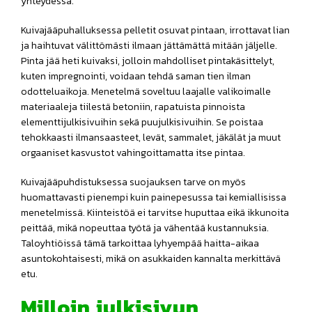
yhteydessä.
Kuivajääpuhalluksessa pelletit osuvat pintaan, irrottavat lian
ja haihtuvat välittömästi ilmaan jättämättä mitään jäljelle.
Pinta jää heti kuivaksi, jolloin mahdolliset pintakäsittelyt,
kuten impregnointi, voidaan tehdä saman tien ilman
odotteluaikoja. Menetelmä soveltuu laajalle valikoimalle
materiaaleja tiilestä betoniin, rapatuista pinnoista
elementtijulkisivuihin sekä puujulkisivuihin. Se poistaa
tehokkaasti ilmansaasteet, levät, sammalet, jäkälät ja muut
orgaaniset kasvustot vahingoittamatta itse pintaa.
Kuivajääpuhdistuksessa suojauksen tarve on myös
huomattavasti pienempi kuin painepesussa tai kemiallisissa
menetelmissä. Kiinteistöä ei tarvitse huputtaa eikä ikkunoita
peittää, mikä nopeuttaa työtä ja vähentää kustannuksia.
Taloyhtiöissä tämä tarkoittaa lyhyempää haitta-aikaa
asuntokohtaisesti, mikä on asukkaiden kannalta merkittävä
etu.
Milloin julkisivun