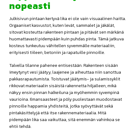
nopeasti
Julkisivun pintaan kertyvä lika ei ole vain visuaalinen haitta.
Orgaaniset kasvustot, kuten levät, sammalet ja jäkälät,
sitovat kosteutta rakenteen pintaan ja pitävät sen märkänä
huomattavasti pidempään kuin puhdas pinta. Tämä jatkuva
kosteus tunkeutuu vähitellen syvemmälle materiaaliin,
erityisesti tiileen, betoniin ja rapatuille pinnoille.
Talvella tilanne pahenee entisestään. Rakenteen sisään
imeytynyt vesi jäätyy, laajenee ja aiheuttaa niin sanottua
pakkasrapautumista. Toistuvat jäätymis- ja sulamissyklit
rikkovat materiaalin sisäistä rakennetta hiljalleen, mikä
näkyy ensin pinnan halkeiluna ja myöhemmin syvempinä
vaurioina. Ilmansaasteet ja pöly puolestaan muodostavat
pinnoille happamia yhdisteitä, jotka syövyttävät sekä
pintakäsittelyjä että itse rakennemateriaalia. Mitä
pidempään lika saa vaikuttaa, sitä enemmän vahinkoa se
ehtii tehdä.