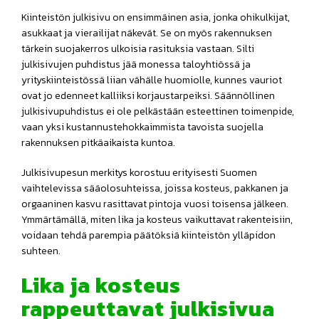
Kiinteistön julkisivu on ensimmäinen asia, jonka ohikulkijat,
asukkaat ja vierailijat näkevät. Se on myös rakennuksen
tärkein suojakerros ulkoisia rasituksia vastaan. Silti
julkisivujen puhdistus jää monessa taloyhtiössä ja
yrityskiinteistössä liian vähälle huomiolle, kunnes vauriot
ovat jo edenneet kalliiksi korjaustarpeiksi. Säännöllinen
julkisivupuhdistus ei ole pelkästään esteettinen toimenpide,
vaan yksi kustannustehokkaimmista tavoista suojella
rakennuksen pitkäaikaista kuntoa.
Julkisivupesun merkitys korostuu erityisesti Suomen
vaihtelevissa sääolosuhteissa, joissa kosteus, pakkanen ja
orgaaninen kasvu rasittavat pintoja vuosi toisensa jälkeen.
Ymmärtämällä, miten lika ja kosteus vaikuttavat rakenteisiin,
voidaan tehdä parempia päätöksiä kiinteistön ylläpidon
suhteen.
Lika ja kosteus
rappeuttavat julkisivua