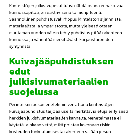
Kiinteistöjen julkisivupesut tulisi nähdä osana ennakoivaa
kunnossapitoa, ei reaktiivisena toimenpiteenä.
Säännöllinen puhdistusväli riippuu kiinteistön sijainnista,
materiaalista ja ympäristöstä, mutta yleisesti ottaen
muutaman vuoden välein tehty puhdistus pitää rakenteen
kunnossa ja vähentää merkittävästi korjaustarpeiden
syntymistä.
Kuivajääpuhdistuksen
edut
julkisivumateriaalien
suojelussa
Perinteisiin pesumenetelmiin verrattuna kiinteistöjen
kuivajääpuhdistus tarjoaa useita merkittäviä etuja erityisesti
herkkien julkisivumateriaalien kannalta. Menetelmässä ei
käytetä lainkaan vettä, mikä poistaa kokonaan riskin
kosteuden tunkeutumisesta rakenteen sisään pesun