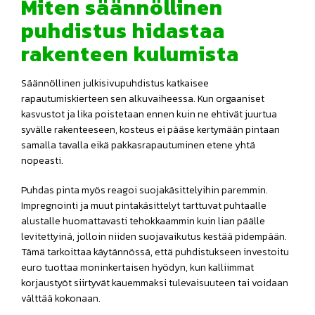
Miten säännöllinen
puhdistus hidastaa
rakenteen kulumista
Säännöllinen julkisivupuhdistus katkaisee
rapautumiskierteen sen alkuvaiheessa. Kun orgaaniset
kasvustot ja lika poistetaan ennen kuin ne ehtivät juurtua
syvälle rakenteeseen, kosteus ei pääse kertymään pintaan
samalla tavalla eikä pakkasrapautuminen etene yhtä
nopeasti.
Puhdas pinta myös reagoi suojakäsittelyihin paremmin.
Impregnointi ja muut pintakäsittelyt tarttuvat puhtaalle
alustalle huomattavasti tehokkaammin kuin lian päälle
levitettyinä, jolloin niiden suojavaikutus kestää pidempään.
Tämä tarkoittaa käytännössä, että puhdistukseen investoitu
euro tuottaa moninkertaisen hyödyn, kun kalliimmat
korjaustyöt siirtyvät kauemmaksi tulevaisuuteen tai voidaan
välttää kokonaan.