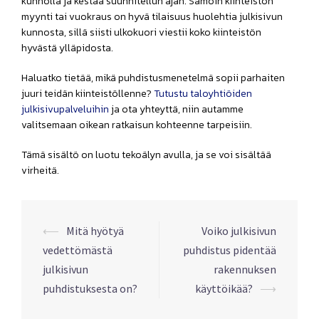
kunnolla ja kestää suunnitellun ajan. Samoin kiinteistön
myynti tai vuokraus on hyvä tilaisuus huolehtia julkisivun
kunnosta, sillä siisti ulkokuori viestii koko kiinteistön
hyvästä ylläpidosta.
Haluatko tietää, mikä puhdistusmenetelmä sopii parhaiten
juuri teidän kiinteistöllenne?
Tutustu taloyhtiöiden
julkisivupalveluihin
ja ota yhteyttä, niin autamme
valitsemaan oikean ratkaisun kohteenne tarpeisiin.
Tämä sisältö on luotu tekoälyn avulla, ja se voi sisältää
virheitä.
Post
⟵
Mitä hyötyä
Voiko julkisivun
navigation
vedettömästä
puhdistus pidentää
julkisivun
rakennuksen
puhdistuksesta on?
käyttöikää?
⟶