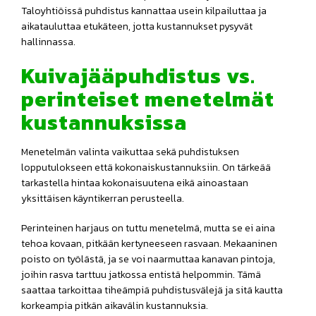
Taloyhtiöissä puhdistus kannattaa usein kilpailuttaa ja
aikatauluttaa etukäteen, jotta kustannukset pysyvät
hallinnassa.
Kuivajääpuhdistus vs.
perinteiset menetelmät
kustannuksissa
Menetelmän valinta vaikuttaa sekä puhdistuksen
lopputulokseen että kokonaiskustannuksiin. On tärkeää
tarkastella hintaa kokonaisuutena eikä ainoastaan
yksittäisen käyntikerran perusteella.
Perinteinen harjaus on tuttu menetelmä, mutta se ei aina
tehoa kovaan, pitkään kertyneeseen rasvaan. Mekaaninen
poisto on työlästä, ja se voi naarmuttaa kanavan pintoja,
joihin rasva tarttuu jatkossa entistä helpommin. Tämä
saattaa tarkoittaa tiheämpiä puhdistusvälejä ja sitä kautta
korkeampia pitkän aikavälin kustannuksia.