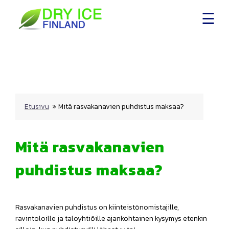
Skip
to
content
Etusivu
»
Mitä rasvakanavien puhdistus maksaa?
Mitä rasvakanavien
puhdistus maksaa?
Rasvakanavien puhdistus on kiinteistönomistajille,
ravintoloille ja taloyhtiöille ajankohtainen kysymys etenkin