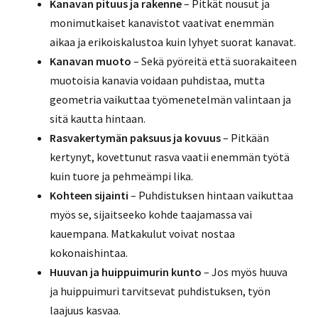
Kanavan pituus ja rakenne
– Pitkät nousut ja
monimutkaiset kanavistot vaativat enemmän
aikaa ja erikoiskalustoa kuin lyhyet suorat kanavat.
Kanavan muoto
– Sekä pyöreitä että suorakaiteen
muotoisia kanavia voidaan puhdistaa, mutta
geometria vaikuttaa työmenetelmän valintaan ja
sitä kautta hintaan.
Rasvakertymän paksuus ja kovuus
– Pitkään
kertynyt, kovettunut rasva vaatii enemmän työtä
kuin tuore ja pehmeämpi lika.
Kohteen sijainti
– Puhdistuksen hintaan vaikuttaa
myös se, sijaitseeko kohde taajamassa vai
kauempana. Matkakulut voivat nostaa
kokonaishintaa.
Huuvan ja huippuimurin kunto
– Jos myös huuva
ja huippuimuri tarvitsevat puhdistuksen, työn
laajuus kasvaa.