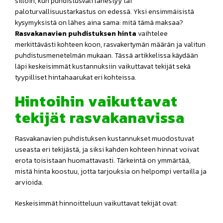
silloin, kun puhdistusväli lähestyy tai
paloturvallisuustarkastus on edessä. Yksi ensimmäisistä
kysymyksistä on lähes aina sama: mitä tämä maksaa?
Rasvakanavien puhdistuksen hinta
vaihtelee
merkittävästi kohteen koon, rasvakertymän määrän ja valitun
puhdistusmenetelmän mukaan. Tässä artikkelissa käydään
läpi keskeisimmät kustannuksiin vaikuttavat tekijät sekä
tyypilliset hintahaarukat eri kohteissa.
Hintoihin vaikuttavat
tekijät rasvakanavissa
Rasvakanavien puhdistuksen kustannukset muodostuvat
useasta eri tekijästä, ja siksi kahden kohteen hinnat voivat
erota toisistaan huomattavasti. Tärkeintä on ymmärtää,
mistä hinta koostuu, jotta tarjouksia on helpompi vertailla ja
arvioida.
Keskeisimmät hinnoitteluun vaikuttavat tekijät ovat: