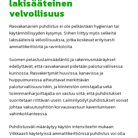
lakisääteinen
velvollisuus
Rasvakanavien puhdistus ei ole pelkästään hygienian tai
käytännöllisyyden kysymys. Siihen liittyy myös selkeitä
lakisääteisiä velvollisuuksia, jotka koskevat erityisesti
ammattikeittiöitä ja ravintoloita.
Suomen pelastuslainsäädäntö ja rakennusmääräykset
edellyttävät, että rasvakanavat pidetään paloturvallisessa
kunnossa. Rasvakertymät huuvissa, kanavissa ja
huippuimureissa aiheuttavat merkittävän
paloturvallisuusriskin, ja kiinteistön omistajalla sekä
toiminnanharjoittajalla on vastuu siitä, että puhdistukset
suoritetaan riittävän usein. Laiminlyödyt puhdistukset voivat
johtaa vakuutusyhtiön korvausvastuun kaventumiseen
vahinkotilanteessa.
Puhdistusväli määräytyy käytön intensiteetin mukaan.
Vilkkaasti käytetyissä ammattikeittiöissä puhdistus voi olla