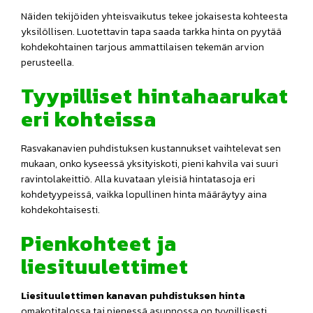
Näiden tekijöiden yhteisvaikutus tekee jokaisesta kohteesta
yksilöllisen. Luotettavin tapa saada tarkka hinta on pyytää
kohdekohtainen tarjous ammattilaisen tekemän arvion
perusteella.
Tyypilliset hintahaarukat
eri kohteissa
Rasvakanavien puhdistuksen kustannukset vaihtelevat sen
mukaan, onko kyseessä yksityiskoti, pieni kahvila vai suuri
ravintolakeittiö. Alla kuvataan yleisiä hintatasoja eri
kohdetyypeissä, vaikka lopullinen hinta määräytyy aina
kohdekohtaisesti.
Pienkohteet ja
liesituulettimet
Liesituulettimen kanavan puhdistuksen hinta
omakotitalossa tai pienessä asunnossa on tyypillisesti