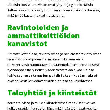
alhaisin, koska kanavistot ovat lyhyitä ja yksinkertaisia.
Tällaisissa kohteissa työ on usein nopeasti suoritettavissa,
mikä pitää kustannukset maltillisina.
Ravintoloiden ja
ammattikeittiöiden
kanavistot
Ammattikeittiöissä, ravintoloissa ja henkilöstöravintoloissa
kanavistot ovat pidempiä, monikerroksisempia ja
rasvakertymät huomattavasti suurempia. Tämä nostaa sekä
työmäärää että puhdistukseen tarvittavaa aikaa. Näissä
kohteissa
rasvakanavien puhdistuksen kustannukset
ovat selvästi korkeammat kuin pienissä asuinkohteissa.
Taloyhtiöt ja kiinteistöt
Kerrostaloissa ja muissa kiinteistöissä kanavistot voivat
kulkea useiden kerrosten läpi, mikä lisää työn vaativuutta.