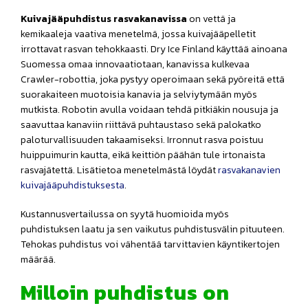
Kuivajääpuhdistus rasvakanavissa
on vettä ja
kemikaaleja vaativa menetelmä, jossa kuivajääpelletit
irrottavat rasvan tehokkaasti. Dry Ice Finland käyttää ainoana
Suomessa omaa innovaatiotaan, kanavissa kulkevaa
Crawler-robottia, joka pystyy operoimaan sekä pyöreitä että
suorakaiteen muotoisia kanavia ja selviytymään myös
mutkista. Robotin avulla voidaan tehdä pitkiäkin nousuja ja
saavuttaa kanaviin riittävä puhtaustaso sekä palokatko
paloturvallisuuden takaamiseksi. Irronnut rasva poistuu
huippuimurin kautta, eikä keittiön päähän tule irtonaista
rasvajätettä. Lisätietoa menetelmästä löydät
rasvakanavien
kuivajääpuhdistuksesta
.
Kustannusvertailussa on syytä huomioida myös
puhdistuksen laatu ja sen vaikutus puhdistusvälin pituuteen.
Tehokas puhdistus voi vähentää tarvittavien käyntikertojen
määrää.
Milloin puhdistus on