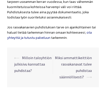
tarpeen useamman kerran vuodessa, kun taas vähemmän
kuormitetuissa kohteissa harvempi väli voi riittää.
Puhdistuksesta tulee aina pyytää dokumentaatio, joka
todistaa työn suoritetuksi asianmukaisesti.
Jos rasvakanavien puhdistuksen tarve on ajankohtainen tai
haluat tietää tarkemman hinnan omaan kohteeseesi,
ota
yhteyttä ja tutustu palveluun
tarkemmin.
Post
⟵
Milloin taloyhtiön
Miksi ammattikeittiön
navigation
julkisivu kannattaa
rasvakanavat tulee
puhdistaa?
puhdistaa
säännöllisesti?
⟶