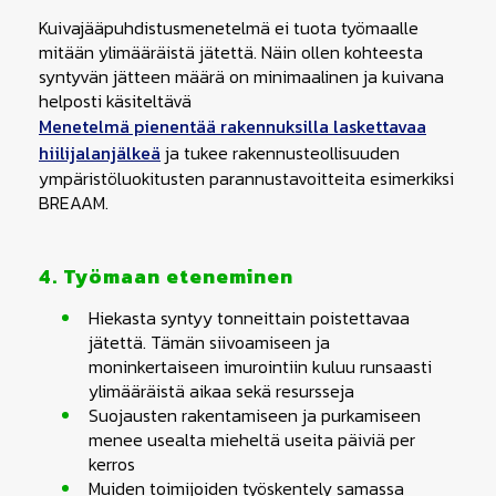
Kuivajääpuhdistusmenetelmä ei tuota työmaalle
mitään ylimääräistä jätettä. Näin ollen kohteesta
syntyvän jätteen määrä on minimaalinen ja kuivana
helposti käsiteltävä
Menetelmä pienentää rakennuksilla laskettavaa
hiilijalanjälkeä
ja tukee rakennusteollisuuden
ympäristöluokitusten parannustavoitteita esimerkiksi
BREAAM.
4. Työmaan eteneminen
Hiekasta syntyy tonneittain poistettavaa
jätettä. Tämän siivoamiseen ja
moninkertaiseen imurointiin kuluu runsaasti
ylimääräistä aikaa sekä resursseja
Suojausten rakentamiseen ja purkamiseen
menee usealta mieheltä useita päiviä per
kerros
Muiden toimijoiden työskentely samassa