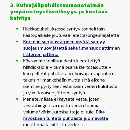
3. Kuivajääpuhdistusmenetelmän
ympäristöystävällisyys ja kestävä
kehitys
Hiekkapuhalluksessa syntyy tonneittain
kaatopaikalle joutuvaa jätettä/ongelmajätettä
Korkean suojaustarpeen myötä syntyy
suojausmuovijätettä sekä ilmansuodattimien
filtterien jätteitä
Käytämme teollisuudesta kierrätettyä
hiilidioksidia – tämä osana kiertotaloutta –
kun pelletit puhalletaan, kuivajää vapautuu
takaisin ilmankehään mutta sinä aikana
olemme pystyneet estämään veden kulutusta
ja ylimääräisen jätteen syntyä
Menetelmässä ei käytetä vettä, joten
vesivahingon tai muita veden tuomia
valuma/värimuutoshaittoja ei tule.
Eikä
myöskään tuhlata puhdasta juomavettä
muuttamalla sitä jätevedeksi