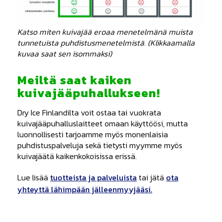
Katso miten kuivajää eroaa menetelmänä muista
tunnetuista puhdistusmenetelmistä. (Klikkaamalla
kuvaa saat sen isommaksi)
Meiltä saat kaiken
kuivajääpuhallukseen!
Dry Ice Finlandilta voit ostaa tai vuokrata
kuivajääpuhalluslaitteet omaan käyttöösi, mutta
luonnollisesti tarjoamme myös monenlaisia
puhdistuspalveluja sekä tietysti myymme myös
kuivajäätä kaikenkokoisissa erissä.
Lue lisää
tuotteista ja palveluista
tai jätä
ota
yhteyttä lähimpään jälleenmyyjääsi.