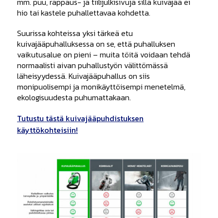
mm. puu, rappaus- ja tiilijulkisivuja sillä kuivajää ei
hio tai kastele puhallettavaa kohdetta.
Suurissa kohteissa yksi tärkeä etu
kuivajääpuhalluksessa on se, että puhalluksen
vaikutusalue on pieni – muita töitä voidaan tehdä
normaalisti aivan puhallustyön välittömässä
läheisyydessä. Kuivajääpuhallus on siis
monipuolisempi ja monikäyttöisempi menetelmä,
ekologisuudesta puhumattakaan.
Tutustu tästä kuivajääpuhdistuksen
käyttökohteisiin!