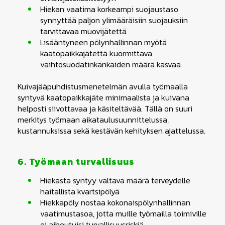
Hiekan vaatima korkeampi suojaustaso
synnyttää paljon ylimääräisiin suojauksiin
tarvittavaa muovijätettä
Lisääntyneen pölynhallinnan myötä
kaatopaikkajätettä kuormittava
vaihtosuodatinkankaiden määrä kasvaa
Kuivajääpuhdistusmenetelmän avulla työmaalla
syntyvä kaatopaikkajäte minimaalista ja kuivana
helposti siivottavaa ja käsiteltävää. Tällä on suuri
merkitys työmaan aikataulusuunnittelussa,
kustannuksissa sekä kestävän kehityksen ajattelussa.
6. Työmaan turvallisuus
Hiekasta syntyy valtava määrä terveydelle
haitallista kvartsipölyä
Hiekkapöly nostaa kokonaispölynhallinnan
vaatimustasoa, jotta muille työmailla toimiville
ei aiheutuisi turvallisuusriskiä