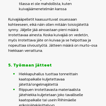
tilassa ei ole mahdollista, kuten
kuivajäämenetelmän kanssa
Kuivajääpelletit kaasuuntuvat osuessaan
kohteeseen, eikä näin ollen mitään toisiojätettä
synny. Jäljelle jää ainoastaan pieni määrä
irrotettavaa ainesta. Koska kuivajää on vedetön,
myös irrotettava jäte on kuivaa ja se helpottaa ja
nopeuttaa siivoustyötä. Jätteen määrä on murto-osa
hiekkaan verrattuna.
5. Työmaan jätteet
Hiekkapuhallus tuottaa tonneittain
kaatopaikalle kuljetettavaa
jätettä/ongelmajätettä
Riippuen irrotettavasta materiaalista
jätehiekka kuljetetaan joko tavalliselle
kaatopaikalle tai usein Riihimäelle
erikoisjätekäsittelyyn