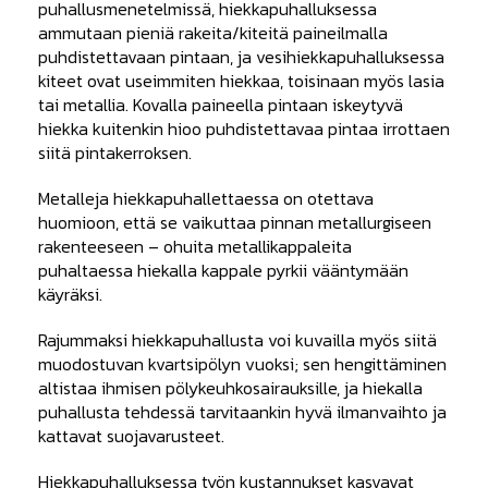
puhallusmenetelmissä, hiekkapuhalluksessa
ammutaan pieniä rakeita/kiteitä paineilmalla
puhdistettavaan pintaan, ja vesihiekkapuhalluksessa
kiteet ovat useimmiten hiekkaa, toisinaan myös lasia
tai metallia. Kovalla paineella pintaan iskeytyvä
hiekka kuitenkin hioo puhdistettavaa pintaa irrottaen
siitä pintakerroksen.
Metalleja hiekkapuhallettaessa on otettava
huomioon, että se vaikuttaa pinnan metallurgiseen
rakenteeseen – ohuita metallikappaleita
puhaltaessa hiekalla kappale pyrkii vääntymään
käyräksi.
Rajummaksi hiekkapuhallusta voi kuvailla myös siitä
muodostuvan kvartsipölyn vuoksi; sen hengittäminen
altistaa ihmisen pölykeuhkosairauksille, ja hiekalla
puhallusta tehdessä tarvitaankin hyvä ilmanvaihto ja
kattavat suojavarusteet.
Hiekkapuhalluksessa työn kustannukset kasvavat