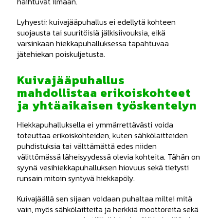
haihtuvat ilmaan.
Lyhyesti: kuivajääpuhallus ei edellytä kohteen
suojausta tai suuritöisiä jälkisiivouksia, eikä
varsinkaan hiekkapuhalluksessa tapahtuvaa
jätehiekan poiskuljetusta.
Kuivajääpuhallus
mahdollistaa erikoiskohteet
ja yhtäaikaisen työskentelyn
Hiekkapuhalluksella ei ymmärrettävästi voida
toteuttaa erikoiskohteiden, kuten sähkölaitteiden
puhdistuksia tai välttämättä edes niiden
välittömässä läheisyydessä olevia kohteita. Tähän on
syynä vesihiekkapuhalluksen hiovuus sekä tietysti
runsain mitoin syntyvä hiekkapöly.
Kuivajäällä sen sijaan voidaan puhaltaa miltei mitä
vain, myös sähkölaitteita ja herkkiä moottoreita sekä