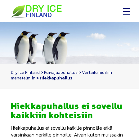
Skip
to
content
Dry Ice Finland
>
Kuivajääpuhallus
>
Vertailu muihin
menetelmiin
>
Hiekkapuhallus
Hiekkapuhallus ei sovellu
kaikkiin kohteisiin
Hiekkapuhallus ei sovellu kaikille pinnoille eikä
varsinkaan herkille pinnoille. Aivan kuten muissakin