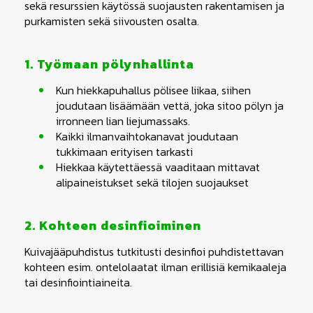
sekä resurssien käytössä suojausten rakentamisen ja
purkamisten sekä siivousten osalta.
1. Työmaan pölynhallinta
Kun hiekkapuhallus pölisee liikaa, siihen
joudutaan lisäämään vettä, joka sitoo pölyn ja
irronneen lian liejumassaks.
Kaikki ilmanvaihtokanavat joudutaan
tukkimaan erityisen tarkasti
Hiekkaa käytettäessä vaaditaan mittavat
alipaineistukset sekä tilojen suojaukset
2. Kohteen desinfioiminen
Kuivajääpuhdistus tutkitusti desinfioi puhdistettavan
kohteen esim. ontelolaatat ilman erillisiä kemikaaleja
tai desinfiointiaineita.