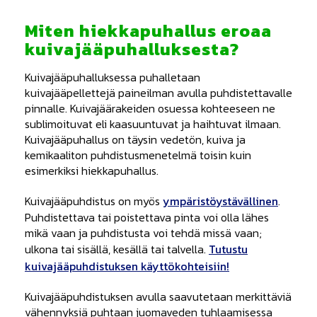
Miten hiekkapuhallus eroaa
kuivajääpuhalluksesta?
Kuivajääpuhalluksessa puhalletaan
kuivajääpellettejä paineilman avulla puhdistettavalle
pinnalle. Kuivajäärakeiden osuessa kohteeseen ne
sublimoituvat eli kaasuuntuvat ja haihtuvat ilmaan.
Kuivajääpuhallus on täysin vedetön, kuiva ja
kemikaaliton puhdistusmenetelmä toisin kuin
esimerkiksi hiekkapuhallus.
Kuivajääpuhdistus on myös
ympäristöystävällinen
.
Puhdistettava tai poistettava pinta voi olla lähes
mikä vaan ja puhdistusta voi tehdä missä vaan;
ulkona tai sisällä, kesällä tai talvella.
Tutustu
kuivajääpuhdistuksen käyttökohteisiin!
Kuivajääpuhdistuksen avulla saavutetaan merkittäviä
vähennyksiä puhtaan juomaveden tuhlaamisessa